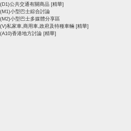
(D1)公共交通有關商品
[精華]
(M1)小型巴士綜合討論
(M2)小型巴士多媒體分享區
(V)私家車,商用車,政府及特種車輛
[精華]
(A10)香港地方討論
[精華]