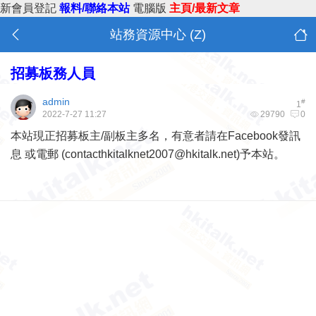
新會員登記
報料/聯絡本站
電腦版
主頁/最新文章
站務資源中心 (Z)
招募板務人員
admin
#
1
2022-7-27 11:27
29790
0
本站現正招募板主/副板主多名，有意者請
在Facebook發訊
息
或電郵 (
contacthkitalknet2007@hkitalk.net
)予本站。