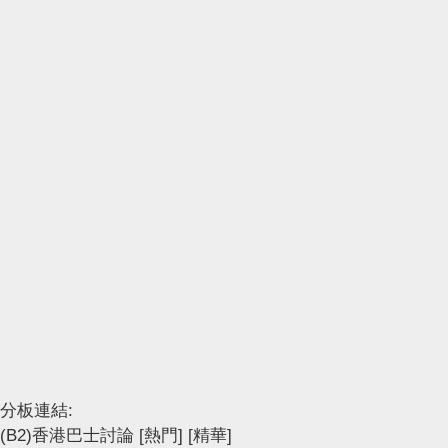
分板連結:
(B2)香港巴士討論
[熱門]
[精華]