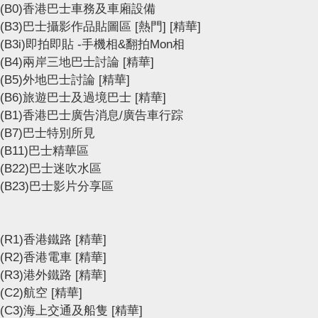
(B0)香港巴士車務及車廂設備
(B3)巴士攝影作品貼圖區
[熱門]
[精華]
(B3i)即拍即貼 -手機相&翻拍Mon相
(B4)兩岸三地巴士討論
[精華]
(B5)外地巴士討論
[精華]
(B6)旅遊巴士及過境巴士
[精華]
(B1)香港巴士廣告消息/廣告車行踪
(B7)巴士特別所見
(B11)巴士精華區
(B22)巴士迷吹水區
(B23)巴士影片分享區
(R1)香港鐵路
[精華]
(R2)香港電車
[精華]
(R3)港外鐵路
[精華]
(C2)航空
[精華]
(C3)海上交通及船隻
[精華]