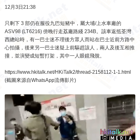
12月3日21:38
只剩下 3 部仍在服役九巴短豬中，屬大埔/上水車廠的
ASV98 (LT6216) 傍晚行走荔廠路綫 234B。該車返抵荃灣
西總站時，有一巴士迷不理後方眾人而站在巴士近前方路中
心拍攝，後來另一巴士迷疑上前驅趕該人，兩人及後互相推
撞，並演變成短暫打架，其中一人眼鏡飛脫。
https://www.hkitalk.net/HKiTalk2/thread-2158112-1-1.html
(截圖來源自WhatsApp流傳影片)