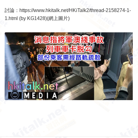
討論：
https://www.hkitalk.net/HKiTalk2/thread-2158274-1-
1.html
(by KG1428)(網上圖片)