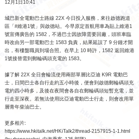
12月1日10:41
城巴新全電動巴士路線 22X 今日投入服務，來往啟德跑道
區「#維港1號」與啟德站。今早原定首航用車為貼上維港1
號宣傳廣告的 1582，不過巴士因故障需要回廠，頭班車臨
時改由另一部電動巴士 1583 負責，結果延誤了 9 分鐘才開
出，有樓盤職員到場合照。在早上 10 時許，1582 返回維港
1號接替需到郵輪碼頭充電的 1583。
據了解 22X 全日會輪流使用兩部單層比亞迪 K9R 電動巴
士，日間巴士各自行走約五小時後，便會到啟德郵輪碼頭充
電約四小時多，及後在夜間會各自在郵輪碼頭短暫充電，並
行走至深夜。若無法使用比亞迪電動巴士行走，則會改用單
層青年柴油巴士。
更多相片:
https://www.hkitalk.net/HKiTalk2/thread-2157915-1-1.html