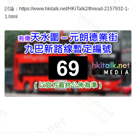
討論：
https://www.hkitalk.net/HKiTalk2/thread-2157932-1-
1.html