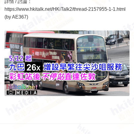
詳情 / 討論：
https://www.hkitalk.net/HKiTalk2/thread-2157955-1-1.html
(by AE367)