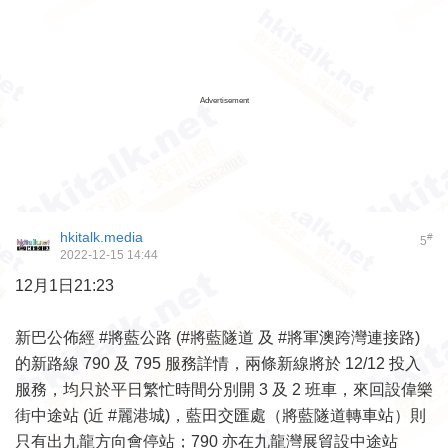
Advertisement
hkitalk.media
#
5
2022-12-15 14:44
12月1日21:23
新巴公佈經 #將藍公路 (#將藍隧道 及 #將軍澳跨灣連接路)
的新路線 790 及 795 服務詳情，兩條新線將於 12/12 投入
服務，均只於平日繁忙時間分別開 3 及 2 班車，來回設偉樂
街中途站 (近 #麗港城)，藍田交匯處（將藍隧道轉車站）則
只有出九龍方向會停站；790 亦在九龍灣展貿設中途站