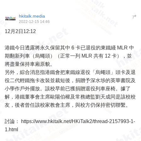
hkitalk.media
#
7
2022-12-15 14:46
12月2日12:12
港鐵今日透露將永久保留其中 6 卡已退役的東鐵綫 MLR 中
期翻新列車（烏蠅頭）（正常一列 MLR 共有 12 卡），並
將盡量保持車廂原貌。
另外，綜合消息指港鐵會把東鐵線退役「烏蠅頭」頭卡及退
役二代輕鐵拖卡改裝並裁短後，捐贈予深水埗的英華書院及
小學作戶外擺放。該校早前已獲捐贈退役列車座椅。據了
解，港鐵董事會主席歐陽伯權及常務總監劉天成同是該校校
友，後者曾任該校家教會主席，與校方仍保持密切聯繫。
討論：
https://www.hkitalk.net/HKiTalk2/thread-2157993-1-
1.html