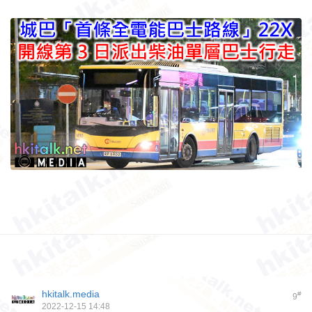
hkitalk.media
#
9
2022-12-15 14:48