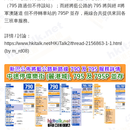
（795 路過但不停該站）；而經將藍公路的 795 將與經 #將
軍澳隧道 但不停轉車站的 795P 並存，兩線合共提供來回各
三班車服務。
詳情 / 討論：
https://www.hkitalk.net/HKiTalk2/thread-2156863-1-1.html
(by m_rd08)