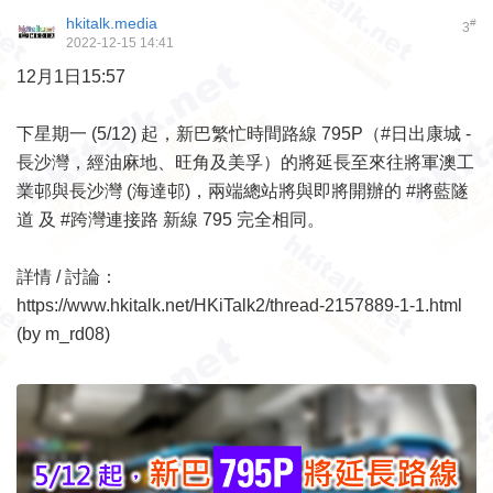
hkitalk.media
#
3
2022-12-15 14:41
12月1日15:57
下星期一 (5/12) 起，新巴繁忙時間路線 795P（#日出康城 -
長沙灣，經油麻地、旺角及美孚）的將延長至來往將軍澳工
業邨與長沙灣 (海達邨)，兩端總站將與即將開辦的 #將藍隧
道 及 #跨灣連接路 新線 795 完全相同。
詳情 / 討論：
https://www.hkitalk.net/HKiTalk2/thread-2157889-1-1.html
(by m_rd08)