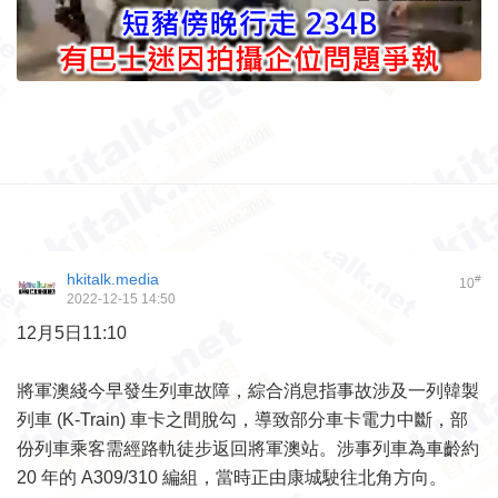
hkitalk.media
#
10
2022-12-15 14:50
12月5日11:10
將軍澳綫今早發生列車故障，綜合消息指事故涉及一列韓製
列車 (K-Train) 車卡之間脫勾，導致部分車卡電力中斷，部
份列車乘客需經路軌徒步返回將軍澳站。涉事列車為車齡約
20 年的 A309/310 編組，當時正由康城駛往北角方向。