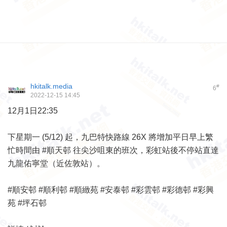
hkitalk.media
#
6
2022-12-15 14:45
12月1日22:35
下星期一 (5/12) 起，九巴特快路線 26X 將增加平日早上繁
忙時間由 #順天邨 往尖沙咀東的班次，彩虹站後不停站直達
九龍佑寧堂（近佐敦站）。
#順安邨 #順利邨 #順緻苑 #安泰邨 #彩雲邨 #彩德邨 #彩興
苑 #坪石邨