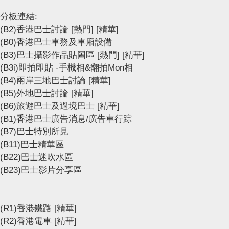
分板連結:
(B2)香港巴士討論
[熱門]
[精華]
(B0)香港巴士車務及車廂設備
(B3)巴士攝影作品貼圖區
[熱門]
[精華]
(B3i)即拍即貼 -手機相&翻拍Mon相
(B4)兩岸三地巴士討論
[精華]
(B5)外地巴士討論
[精華]
(B6)旅遊巴士及過境巴士
[精華]
(B1)香港巴士廣告消息/廣告車行踪
(B7)巴士特別所見
(B11)巴士精華區
(B22)巴士迷吹水區
(B23)巴士影片分享區
(R1)香港鐵路
[精華]
(R2)香港電車
[精華]