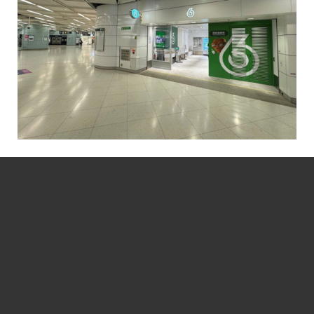
分板連結:
(B2)香港巴士討論
[熱門]
[精華]
(B0)香港巴士車務及車廂設備
(B3)巴士攝影作品貼圖區
[熱門]
[精華]
(B3i)即拍即貼 -手機相&翻拍Mon相
(B4)兩岸三地巴士討論
[精華]
(B5)外地巴士討論
[精華]
(B6)旅遊巴士及過境巴士
[精華]
(B1)香港巴士廣告消息/廣告車行踪
(B7)巴士特別所見
(B11)巴士精華區
(B22)巴士迷吹水區
(B23)巴士影片分享區