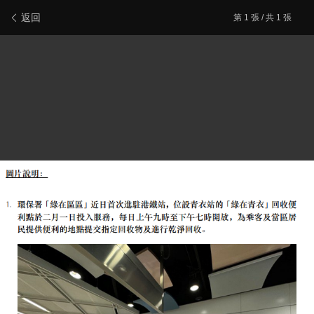
新會員登記
報料/聯絡本站
電腦版
主頁/最新文章
返回
第
1
張 / 共 1 張