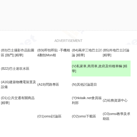
ADVERTISEMENT
(B3)巴士攝影作品貼圖
(B3i)即拍即貼 -手機相
(B4)兩岸三地巴士討
(B5)外地巴士討論
區
[熱門]
[精華]
&翻拍Mon相
論
[精華]
[精華]
(V)私家車,商用車,政府及特種車輛
[精
(B22)巴士迷吹水區
華]
食
(A16)建築物機電裝置及
(A19)問路專區
(N)其他討論題目
設備
(D1)公共交通有關商品
(Y)hkitalk.net會員福
(Z)站務資源中心
[精華]
利部
(O3)omsi教學及求
(O1)omsi討論區
(O2)omsi下載區
助區