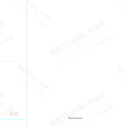
舉報
Advertisement