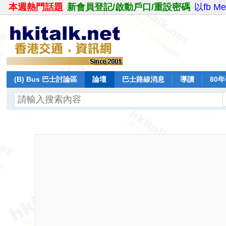
本週熱門話題
新會員登記/啟動戶口/重設密碼
以fb M
(B) Bus 巴士討論區
論壇
巴士路線消息
導讀
80
飛行報告
日誌
保留巴士
分享
記錄