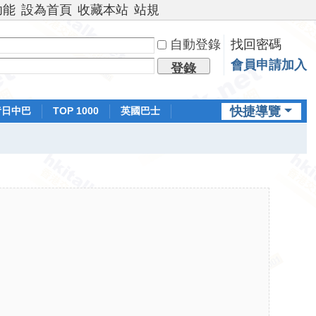
功能
設為首頁
收藏本站
站規
自動登錄
找回密碼
會員申請加入
登錄
快捷導覽
昔日中巴
TOP 1000
英國巴士
排行榜
日本鐵路