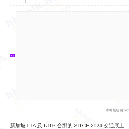
香
港
交
通
資
訊
網
本帖最後由 hkita
新加坡 LTA 及 UITP 合辦的 SITCE 202