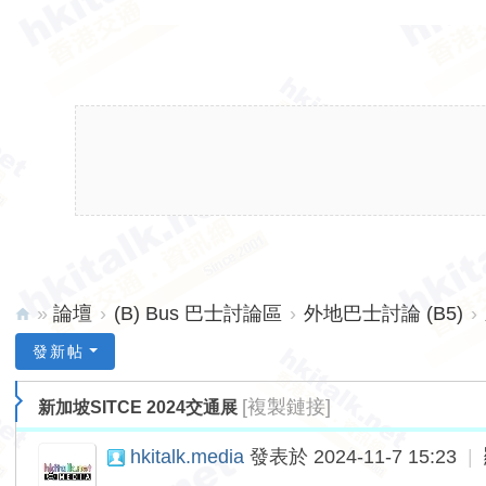
»
論壇
›
(B) Bus 巴士討論區
›
外地巴士討論 (B5)
›
hk
發新帖
ita
[複製鏈接]
新加坡SITCE 2024交通展
lk.
ne
hkitalk.media
發表於 2024-11-7 15:23
|
t