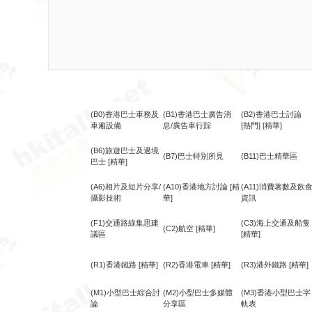
(B0)香港巴士車務及
(B1)香港巴士廣告消
(B2)香港巴士討論
車廂設備
息/廣告車行踪
[熱門]
[精華]
(B6)旅遊巴士及過境
(B7)巴士特別所見
(B11)巴士精華區
巴士
[精華]
(A6)相片及短片分享/
(A10)香港地方討論
[精
(A11)消費著數及飲
攝影技術
華]
資訊
(F1)交通路線集思建
(C3)海上交通及船隻
(C2)航空
[精華]
議區
[精華]
(R1)香港鐵路
[精華]
(R2)香港電車
[精華]
(R3)港外鐵路
[精華]
(M1)小型巴士綜合討
(M2)小型巴士多媒體
(M3)香港小型巴士字
論
分享區
軌表