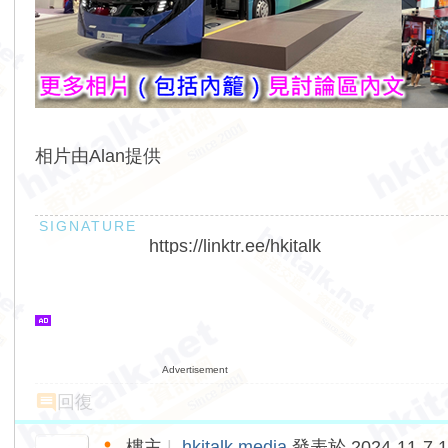
相片由Alan提供
https://linktr.ee/hkitalk
Advertisement
回復
樓主
|
hkitalk.media
發表於 2024-11-7 1