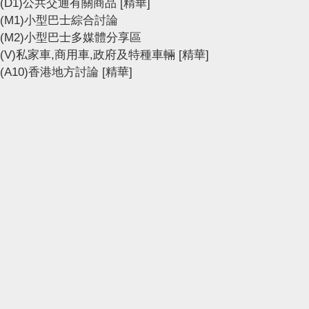
(D1)公共交通有關商品
[精華]
(M1)小型巴士綜合討論
(M2)小型巴士多媒體分享區
(V)私家車,商用車,政府及特種車輛
[精華]
(A10)香港地方討論
[精華]