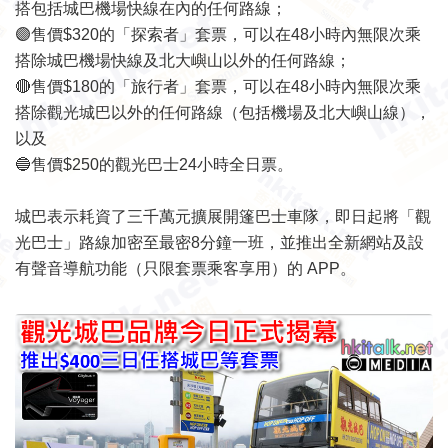
搭包括城巴機場快線在內的任何路線；
🟣售價$320的「探索者」套票，可以在48小時內無限次乘
搭除城巴機場快線及北大嶼山以外的任何路線；
🔴售價$180的「旅行者」套票，可以在48小時內無限次乘
搭除觀光城巴以外的任何路線（包括機場及北大嶼山線），
以及
🔵售價$250的觀光巴士24小時全日票。
城巴表示耗資了三千萬元擴展開篷巴士車隊，即日起將「觀
光巴士」路線加密至最密8分鐘一班，並推出全新網站及設
有聲音導航功能（只限套票乘客享用）的 APP。