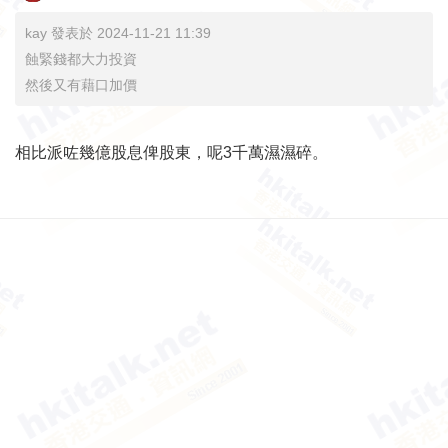
kay 發表於 2024-11-21 11:39
蝕緊錢都大力投資
然後又有藉口加價
相比派咗幾億股息俾股東，呢3千萬濕濕碎。