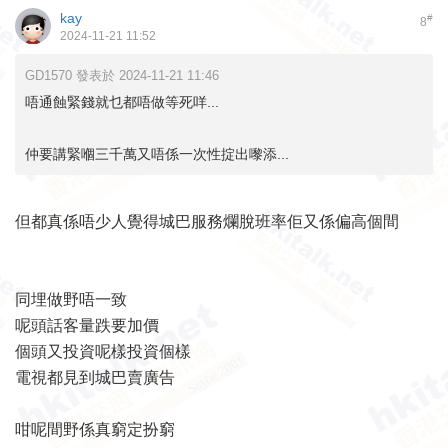
kay
#
8
2024-11-21 11:52
GD1570 發表於 2024-11-21 11:46
唔通蝕緊錢就乜都唔做等死咩...
仲要講緊嗰三千萬又唔係一次性掟出嚟添...
但都真係唔少人覺得城巴服務爛脫班率佢又係偏高個間
同埋做野唔一致
呢頭話客量跌要加價
個頭又投資呢樣投資個樣
電視都見到城巴賣廣告
咁呢間野係真窮定扮窮