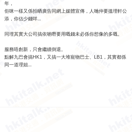
年，
佢咪一樣又係拍晒廣告同網上媒體宣傳，人哋仲要搵埋軒公
添，你估少錢咩...
同埋其實大公司搞依啲嘢要用嘅錢未必係你想像的多嘅。
服務唔創新，只會繼續倒退。
點解九巴會搞HK1，又搞一大堆寵物巴士、LB1，其實都係
同一道理姐...