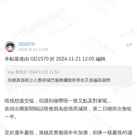
GD1570
#
10
2024-11-21 12:03
本帖最後由 GD1570 於 2024-11-21 12:05 編輯
kay 發表於 2024-11-21 11:52
但都真係唔少人覺得城巴服務爛脫班率佢又係偏高個間
唔係想搵交嗌，但講到做嘢唔一致又點及對家呢...
依頭出晒新聞稿話唔會因為疫情而減班，第二日啲班次無咗
一半。
至於週年慶祝，港鐵其實都係年年加價，佢咪一樣慶祝45週