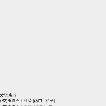
分板連結:
(B2)香港巴士討論
[熱門]
[精華]