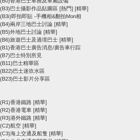
(B0)香港巴士車務及車廂設備
(B3)巴士攝影作品貼圖區
[熱門]
[精華]
(B3i)即拍即貼 -手機相&翻拍Mon相
(B4)兩岸三地巴士討論
[精華]
(B5)外地巴士討論
[精華]
(B6)旅遊巴士及過境巴士
[精華]
(B1)香港巴士廣告消息/廣告車行踪
(B7)巴士特別所見
(B11)巴士精華區
(B22)巴士迷吹水區
(B23)巴士影片分享區
(R1)香港鐵路
[精華]
(R2)香港電車
[精華]
(R3)港外鐵路
[精華]
(C2)航空
[精華]
(C3)海上交通及船隻
[精華]