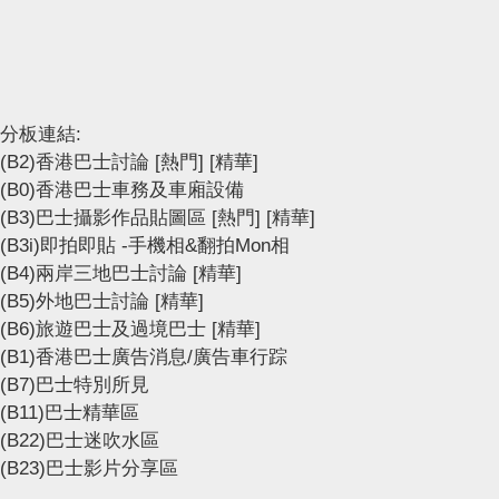
分板連結:
(B2)香港巴士討論
[熱門]
[精華]
(B0)香港巴士車務及車廂設備
(B3)巴士攝影作品貼圖區
[熱門]
[精華]
(B3i)即拍即貼 -手機相&翻拍Mon相
(B4)兩岸三地巴士討論
[精華]
(B5)外地巴士討論
[精華]
(B6)旅遊巴士及過境巴士
[精華]
(B1)香港巴士廣告消息/廣告車行踪
(B7)巴士特別所見
(B11)巴士精華區
(B22)巴士迷吹水區
(B23)巴士影片分享區