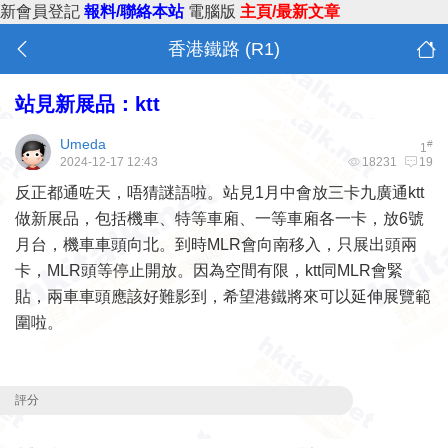
新會員登記
報料/聯絡本站
電腦版
主頁/最新文章
香港鐵路 (R1)
站見新展品：ktt
Umeda
#
1
2024-12-17 12:43
18231
19
反正都通咗天，唔猜謎語啦。站見1月中會放三卡九廣通ktt
做新展品，包括機車、特等車廂、一等車廂各一卡，放6號
月台，機車車頭向北。到時MLR會向南移入，只展出頭兩
卡，MLR頭等停止開放。因為空間有限，ktt同MLR會緊
貼，兩車車頭應該好難影到，希望港鐵將來可以延伸展覽範
圍啦。
評分