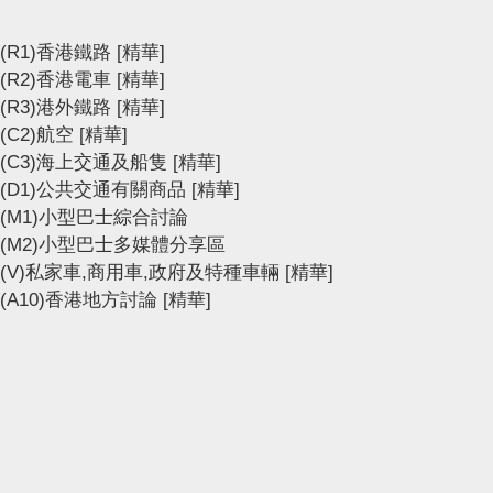
(R1)香港鐵路
[精華]
(R2)香港電車
[精華]
(R3)港外鐵路
[精華]
(C2)航空
[精華]
(C3)海上交通及船隻
[精華]
(D1)公共交通有關商品
[精華]
(M1)小型巴士綜合討論
(M2)小型巴士多媒體分享區
(V)私家車,商用車,政府及特種車輛
[精華]
(A10)香港地方討論
[精華]