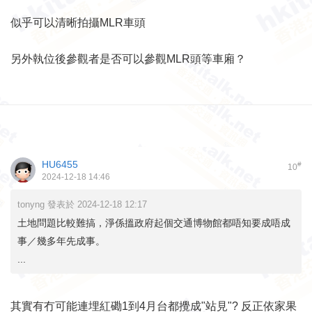
似乎可以清晰拍攝MLR車頭
另外執位後參觀者是否可以參觀MLR頭等車廂？
HU6455
#
10
2024-12-18 14:46
tonyng 發表於 2024-12-18 12:17
土地問題比較難搞，淨係搵政府起個交通博物館都唔知要成唔成
事／幾多年先成事。
...
其實有冇可能連埋紅磡1到4月台都攪成"站見"? 反正依家果