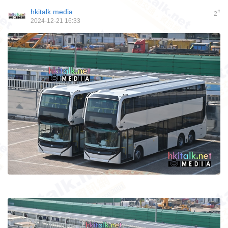
hkitalk.media
#
2
2024-12-21 16:33