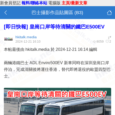
新會員登記
報料/聯絡本站
電腦版
主頁/最新文章
巴士攝影作品貼圖區 (B3)
[即日快報]
皇崗口岸等待清關的鐵巴E500EV
hkitalk.media
#
1
2024-12-21 16:10
8059
2
本帖最後由 hkitalk.media 於 2024-12-21 16:14 編輯
兩輛港鐵巴士 ADL Enviro500EV 新車同時在深圳皇崗口岸
停泊，完成清關後將運往香港，替代即將退役的歐盟四型巴
士。