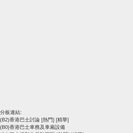
分板連結:
(B2)香港巴士討論
[熱門]
[精華]
(B0)香港巴士車務及車廂設備