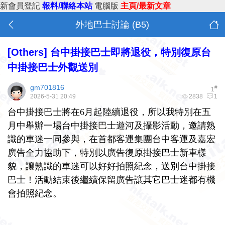
新會員登記
報料/聯絡本站
電腦版
主頁/最新文章
外地巴士討論 (B5)
[
Others
]
台中掛接巴士即將退役，特別復原台
中掛接巴士外觀送別
gm701816
#
1
2026-5-31 20:49
2838
1
台中掛接巴士將在6月起陸續退役，所以我特別在五
月中舉辦一場台中掛接巴士遊河及攝影活動，邀請熟
識的車迷一同參與，在首都客運集團台中客運及嘉宏
廣告全力協助下，特別以廣告復原掛接巴士新車樣
貌，讓
熟識的車迷
可以好好拍照紀念，送別台中掛接
巴士！活動結束後繼續保留廣告讓其它巴士迷都有機
會
拍照紀念
。