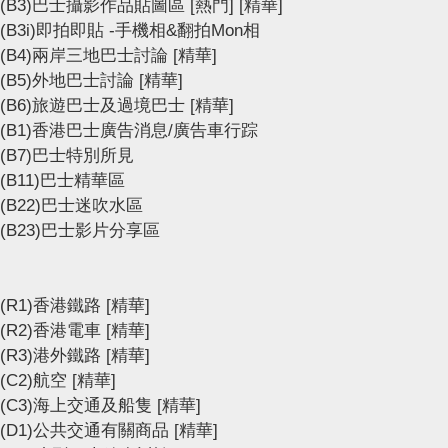
(B3)巴士攝影作品貼圖區
[熱門]
[精華]
(B3i)即拍即貼 -手機相&翻拍Mon相
(B4)兩岸三地巴士討論
[精華]
(B5)外地巴士討論
[精華]
(B6)旅遊巴士及過境巴士
[精華]
(B1)香港巴士廣告消息/廣告車行踪
(B7)巴士特別所見
(B11)巴士精華區
(B22)巴士迷吹水區
(B23)巴士影片分享區
(R1)香港鐵路
[精華]
(R2)香港電車
[精華]
(R3)港外鐵路
[精華]
(C2)航空
[精華]
(C3)海上交通及船隻
[精華]
(D1)公共交通有關商品
[精華]