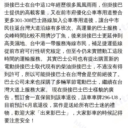
掛接巴士在台中這12年經歷很多風風雨雨，但掛接巴
士提供的高載客量，又在前市府優化公車專用道整合
更多301-308巴士路線加入公車專用道後，讓台中市
民往返台灣大道沿線有多班次、高運量的
巴
士
服務，
尖峰時間比較不用擠沙丁魚，後來
掛接巴士
更延伸到
高美濕地、台中港一帶服務海線市民，補足捷運藍線
從前市府可行性研究核定，但至今仍未實體動工這段
時間的運輸服務。 其實
巴
士公司
也有提出購置新的
電動
掛接巴士
取代現有的柴油
掛接巴士
，不過沒有得
到許可，所以可能
掛接巴士
在台灣會是空前絕後了。
巴
士
公司未來也採購了多輛單節電動巴士，繼續在台
灣大道上服務大家。 現在
掛接巴士
巴士樣貌的廣
告，暫訂會一直保留到該車退役，該車車牌296-U8
，
目前預計
6月底
退役
，
當作是送給所有
巴
士
迷的禮
物，歡迎大家「出來影巴士」，大家影車的時候記得
要注意安全！