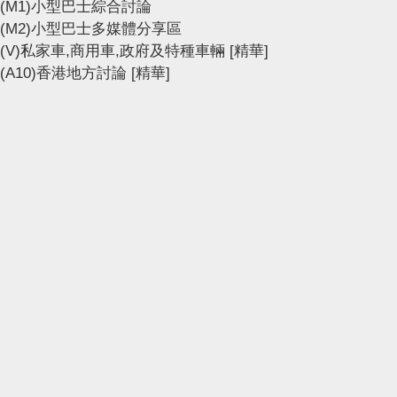
(M1)小型巴士綜合討論
(M2)小型巴士多媒體分享區
(V)私家車,商用車,政府及特種車輛
[精華]
(A10)香港地方討論
[精華]