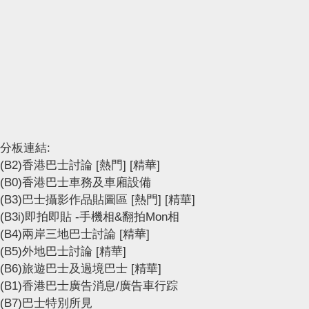
分板連結:
(B2)香港巴士討論
[熱門]
[精華]
(B0)香港巴士車務及車廂設備
(B3)巴士攝影作品貼圖區
[熱門]
[精華]
(B3i)即拍即貼 -手機相&翻拍Mon相
(B4)兩岸三地巴士討論
[精華]
(B5)外地巴士討論
[精華]
(B6)旅遊巴士及過境巴士
[精華]
(B1)香港巴士廣告消息/廣告車行踪
(B7)巴士特別所見