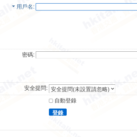
用戶名
密碼:
安全提問:
自動登錄
登錄