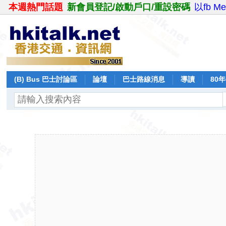
本週熱門話題
新會員登記/啟動戶口/重設密碼
以fb M
(B) Bus 巴士討論區
論壇
巴士路線消息
導讀
80
飛行報告
日誌
保留巴士
分享
記錄