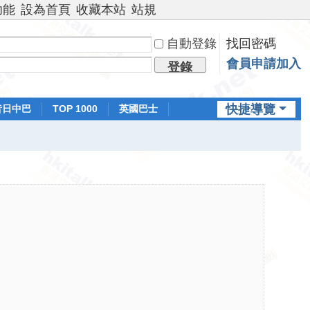
功能
設為首頁
收藏本站
站規
自動登錄
找回密碼
會員申請加入
登錄
快捷導覽
昔日中巴
TOP 1000
英國巴士
排行榜
日本鐵路