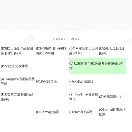
ADVERTISEMENT
(B3)巴士攝影作品貼圖
(B3i)即拍即貼 -手機相
(B4)兩岸三地巴士討
(B5)外地巴士討論
區
[熱門]
[精華]
&翻拍Mon相
論
[精華]
[精華]
(V)私家車,商用車,政府及特種車輛
[精
(B22)巴士迷吹水區
華]
食
(A16)建築物機電裝置及
(A19)問路專區
(N)其他討論題目
設備
(D1)公共交通有關商品
(Y)hkitalk.net會員福
(Z)站務資源中心
[精華]
利部
(O3)omsi教學及求
(O1)omsi討論區
(O2)omsi下載區
助區