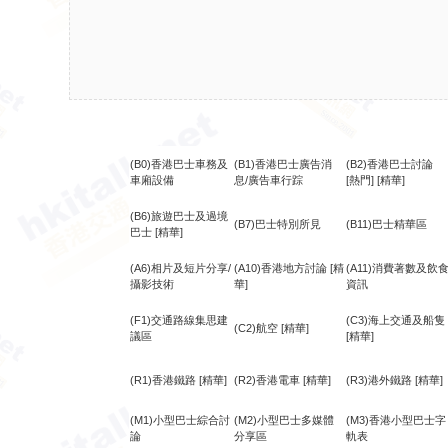
(B0)香港巴士車務及
(B1)香港巴士廣告消
(B2)香港巴士討論
車廂設備
息/廣告車行踪
[熱門]
[精華]
(B6)旅遊巴士及過境
(B7)巴士特別所見
(B11)巴士精華區
巴士
[精華]
(A6)相片及短片分享/
(A10)香港地方討論
[精
(A11)消費著數及飲
攝影技術
華]
資訊
(F1)交通路線集思建
(C3)海上交通及船隻
(C2)航空
[精華]
議區
[精華]
(R1)香港鐵路
[精華]
(R2)香港電車
[精華]
(R3)港外鐵路
[精華]
(M1)小型巴士綜合討
(M2)小型巴士多媒體
(M3)香港小型巴士字
論
分享區
軌表