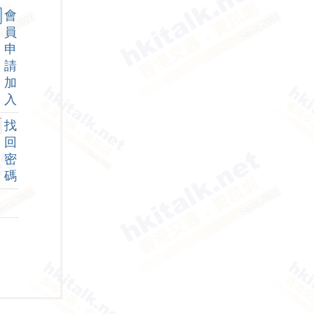
會
員
申
請
加
入
找
回
密
碼