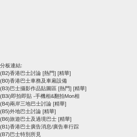
分板連結:
(B2)香港巴士討論
[熱門]
[精華]
(B0)香港巴士車務及車廂設備
(B3)巴士攝影作品貼圖區
[熱門]
[精華]
(B3i)即拍即貼 -手機相&翻拍Mon相
(B4)兩岸三地巴士討論
[精華]
(B5)外地巴士討論
[精華]
(B6)旅遊巴士及過境巴士
[精華]
(B1)香港巴士廣告消息/廣告車行踪
(B7)巴士特別所見