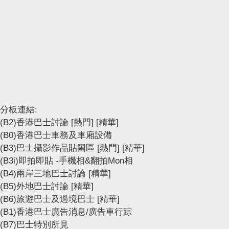
分板連結:
(B2)香港巴士討論
[熱門]
[精華]
(B0)香港巴士車務及車廂設備
(B3)巴士攝影作品貼圖區
[熱門]
[精華]
(B3i)即拍即貼 -手機相&翻拍Mon相
(B4)兩岸三地巴士討論
[精華]
(B5)外地巴士討論
[精華]
(B6)旅遊巴士及過境巴士
[精華]
(B1)香港巴士廣告消息/廣告車行踪
(B7)巴士特別所見