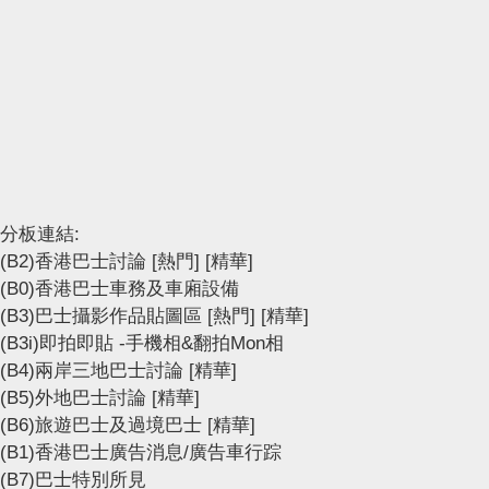
分板連結:
(B2)香港巴士討論
[熱門]
[精華]
(B0)香港巴士車務及車廂設備
(B3)巴士攝影作品貼圖區
[熱門]
[精華]
(B3i)即拍即貼 -手機相&翻拍Mon相
(B4)兩岸三地巴士討論
[精華]
(B5)外地巴士討論
[精華]
(B6)旅遊巴士及過境巴士
[精華]
(B1)香港巴士廣告消息/廣告車行踪
(B7)巴士特別所見