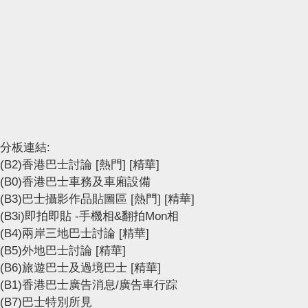
分板連結:
(B2)香港巴士討論
[熱門]
[精華]
(B0)香港巴士車務及車廂設備
(B3)巴士攝影作品貼圖區
[熱門]
[精華]
(B3i)即拍即貼 -手機相&翻拍Mon相
(B4)兩岸三地巴士討論
[精華]
(B5)外地巴士討論
[精華]
(B6)旅遊巴士及過境巴士
[精華]
(B1)香港巴士廣告消息/廣告車行踪
(B7)巴士特別所見