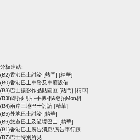
分板連結:
(B2)香港巴士討論
[熱門]
[精華]
(B0)香港巴士車務及車廂設備
(B3)巴士攝影作品貼圖區
[熱門]
[精華]
(B3i)即拍即貼 -手機相&翻拍Mon相
(B4)兩岸三地巴士討論
[精華]
(B5)外地巴士討論
[精華]
(B6)旅遊巴士及過境巴士
[精華]
(B1)香港巴士廣告消息/廣告車行踪
(B7)巴士特別所見