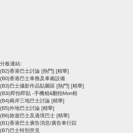
分板連結:
(B2)香港巴士討論
[熱門]
[精華]
(B0)香港巴士車務及車廂設備
(B3)巴士攝影作品貼圖區
[熱門]
[精華]
(B3i)即拍即貼 -手機相&翻拍Mon相
(B4)兩岸三地巴士討論
[精華]
(B5)外地巴士討論
[精華]
(B6)旅遊巴士及過境巴士
[精華]
(B1)香港巴士廣告消息/廣告車行踪
(B7)巴士特別所見