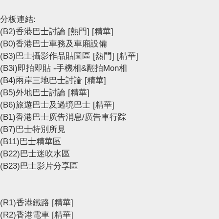
分板連結:
(B2)香港巴士討論
[熱門]
[精華]
(B0)香港巴士車務及車廂設備
(B3)巴士攝影作品貼圖區
[熱門]
[精華]
(B3i)即拍即貼 -手機相&翻拍Mon相
(B4)兩岸三地巴士討論
[精華]
(B5)外地巴士討論
[精華]
(B6)旅遊巴士及過境巴士
[精華]
(B1)香港巴士廣告消息/廣告車行踪
(B7)巴士特別所見
(B11)巴士精華區
(B22)巴士迷吹水區
(B23)巴士影片分享區
(R1)香港鐵路
[精華]
(R2)香港電車
[精華]