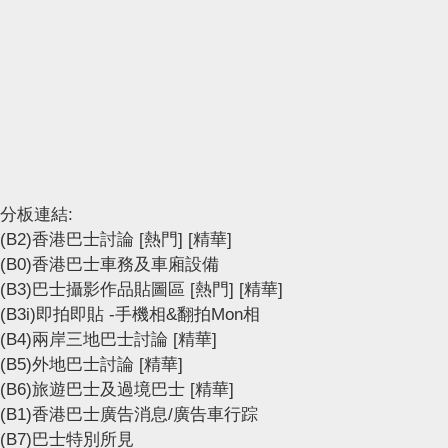
分板連結:
(B2)香港巴士討論
[熱門]
[精華]
(B0)香港巴士車務及車廂設備
(B3)巴士攝影作品貼圖區
[熱門]
[精華]
(B3i)即拍即貼 -手機相&翻拍Mon相
(B4)兩岸三地巴士討論
[精華]
(B5)外地巴士討論
[精華]
(B6)旅遊巴士及過境巴士
[精華]
(B1)香港巴士廣告消息/廣告車行踪
(B7)巴士特別所見