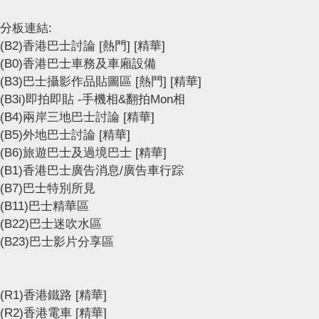
分板連結:
(B2)香港巴士討論
[熱門]
[精華]
(B0)香港巴士車務及車廂設備
(B3)巴士攝影作品貼圖區
[熱門]
[精華]
(B3i)即拍即貼 -手機相&翻拍Mon相
(B4)兩岸三地巴士討論
[精華]
(B5)外地巴士討論
[精華]
(B6)旅遊巴士及過境巴士
[精華]
(B1)香港巴士廣告消息/廣告車行踪
(B7)巴士特別所見
(B11)巴士精華區
(B22)巴士迷吹水區
(B23)巴士影片分享區
(R1)香港鐵路
[精華]
(R2)香港電車
[精華]