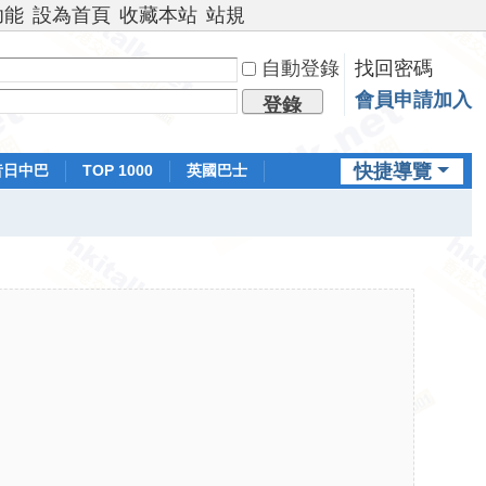
功能
設為首頁
收藏本站
站規
自動登錄
找回密碼
會員申請加入
登錄
快捷導覽
昔日中巴
TOP 1000
英國巴士
排行榜
日本鐵路