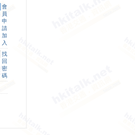
會
員
申
請
加
入
找
回
密
碼