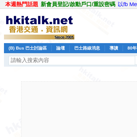
本週熱門話題
新會員登記/啟動戶口/重設密碼
以fb M
(B) Bus 巴士討論區
論壇
巴士路線消息
導讀
80
飛行報告
日誌
保留巴士
分享
記錄