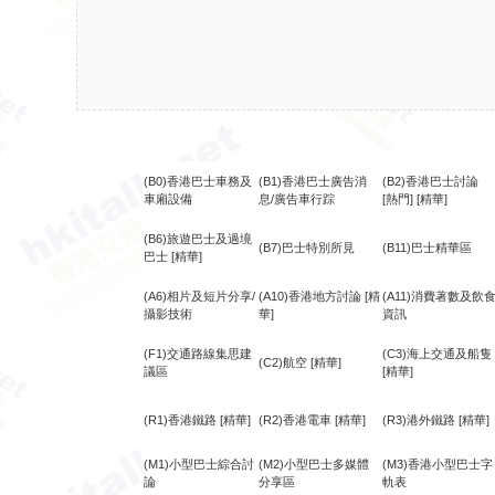
(B0)香港巴士車務及
(B1)香港巴士廣告消
(B2)香港巴士討論
車廂設備
息/廣告車行踪
[熱門]
[精華]
(B6)旅遊巴士及過境
(B7)巴士特別所見
(B11)巴士精華區
巴士
[精華]
(A6)相片及短片分享/
(A10)香港地方討論
[精
(A11)消費著數及飲
攝影技術
華]
資訊
(F1)交通路線集思建
(C3)海上交通及船隻
(C2)航空
[精華]
議區
[精華]
(R1)香港鐵路
[精華]
(R2)香港電車
[精華]
(R3)港外鐵路
[精華]
(M1)小型巴士綜合討
(M2)小型巴士多媒體
(M3)香港小型巴士字
論
分享區
軌表