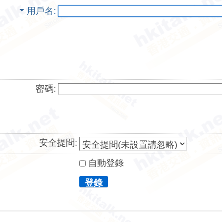
用戶名
密碼:
安全提問:
自動登錄
登錄