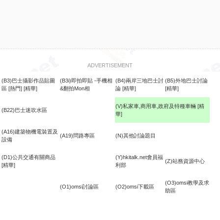
ADVERTISEMENT
(B3)巴士攝影作品貼圖
(B3i)即拍即貼 -手機相
(B4)兩岸三地巴士討
(B5)外地巴士討論
區
[熱門]
[精華]
&翻拍Mon相
論
[精華]
[精華]
(V)私家車,商用車,政府及特種車輛
[精
(B22)巴士迷吹水區
華]
食
(A16)建築物機電裝置及
(A19)問路專區
(N)其他討論題目
設備
(D1)公共交通有關商品
(Y)hkitalk.net會員福
(Z)站務資源中心
[精華]
利部
(O3)omsi教學及求
(O1)omsi討論區
(O2)omsi下載區
助區