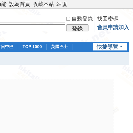
功能
設為首頁
收藏本站
站規
自動登錄
找回密碼
會員申請加入
登錄
快捷導覽
昔日中巴
TOP 1000
英國巴士
排行榜
日本鐵路