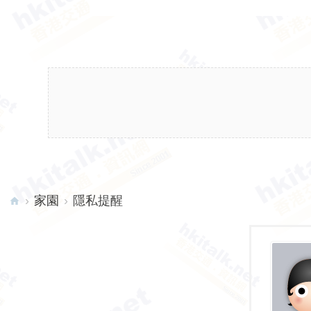
›
家園
›
隱私提醒
hk
ita
lk.
ne
t