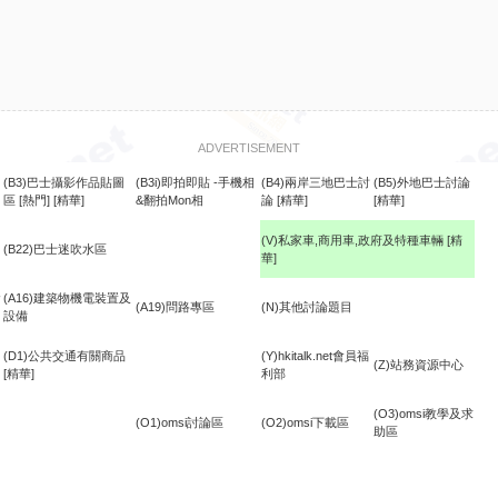
ADVERTISEMENT
(B3)巴士攝影作品貼圖
(B3i)即拍即貼 -手機相
(B4)兩岸三地巴士討
(B5)外地巴士討論
區
[熱門]
[精華]
&翻拍Mon相
論
[精華]
[精華]
(V)私家車,商用車,政府及特種車輛
[精
(B22)巴士迷吹水區
華]
食
(A16)建築物機電裝置及
(A19)問路專區
(N)其他討論題目
設備
(D1)公共交通有關商品
(Y)hkitalk.net會員福
(Z)站務資源中心
[精華]
利部
(O3)omsi教學及求
(O1)omsi討論區
(O2)omsi下載區
助區