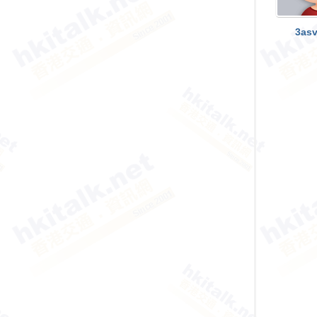
香
港
3as
交
通
資
訊
網