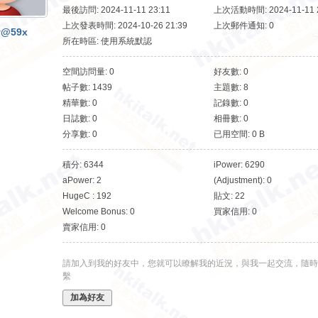
最後訪問: 2024-11-11 23:11
上次活動時間: 2024-11-11 2
上次發表時間: 2024-10-26 21:39
上次郵件通知: 0
v@59x
所在時區: 使用系統默認
空間訪問量: 0
好友數: 0
帖子數: 1439
主題數: 8
精華數: 0
記錄數: 0
日誌數: 0
相冊數: 0
分享數: 0
已用空間: 0 B
積分: 6344
iPower: 6290
aPower: 2
(Adjustment): 0
HugeC : 192
貼文: 22
Welcome Bonus: 0
買家信用: 0
賣家信用: 0
請加入到我的好友中，您就可以瞭解我的近況，與我一起交流，隨時
繫
加為好友