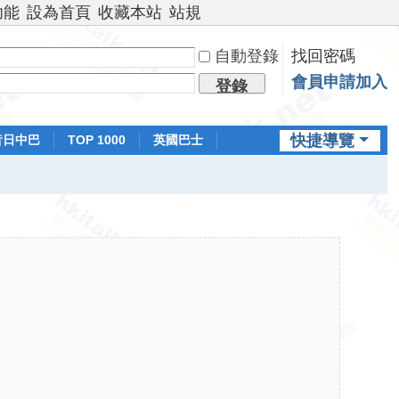
功能
設為首頁
收藏本站
站規
自動登錄
找回密碼
會員申請加入
登錄
快捷導覽
昔日中巴
TOP 1000
英國巴士
排行榜
日本鐵路