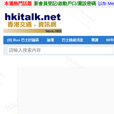
本週熱門話題
新會員登記/啟動戶口/重設密碼
以fb M
(B) Bus 巴士討論區
論壇
巴士路線消息
導讀
80
飛行報告
日誌
保留巴士
分享
記錄