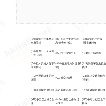
(B0)香港巴士車務及
(B1)香港巴士廣告消
(B2)香港巴士討論
車廂設備
息/廣告車行踪
[熱門]
[精華]
(B6)旅遊巴士及過境
(B7)巴士特別所見
(B11)巴士精華區
巴士
[精華]
(A6)相片及短片分享/
(A10)香港地方討論
[精
(A11)消費著數及飲
攝影技術
華]
資訊
(F1)交通路線集思建
(C3)海上交通及船隻
(C2)航空
[精華]
議區
[精華]
(R1)香港鐵路
[精華]
(R2)香港電車
[精華]
(R3)港外鐵路
[精華]
(M1)小型巴士綜合討
(M2)小型巴士多媒體
(M3)香港小型巴士字
論
分享區
軌表