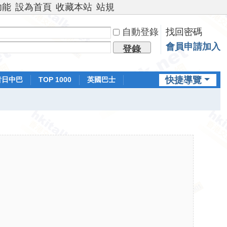
功能
設為首頁
收藏本站
站規
自動登錄
找回密碼
會員申請加入
登錄
快捷導覽
昔日中巴
TOP 1000
英國巴士
排行榜
日本鐵路