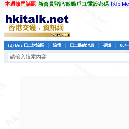
本週熱門話題
新會員登記/啟動戶口/重設密碼
以fb M
(B) Bus 巴士討論區
論壇
巴士路線消息
導讀
80
飛行報告
日誌
保留巴士
分享
記錄