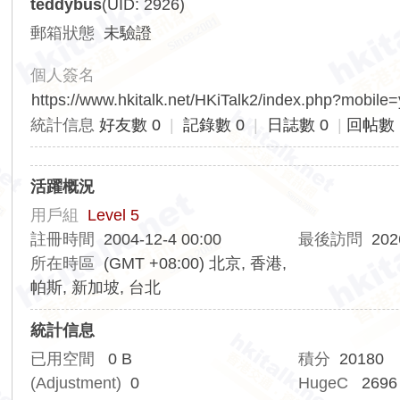
teddybus
(UID: 2926)
香
郵箱狀態
未驗證
港
交
個人簽名
通
https://www.hkitalk.net/HKiTalk2/index.php?mobile
資
統計信息
好友數 0
|
記錄數 0
|
日誌數 0
|
回帖數 
訊
網
活躍概況
用戶組
Level 5
註冊時間
2004-12-4 00:00
最後訪問
202
所在時區
(GMT +08:00) 北京, 香港,
帕斯, 新加坡, 台北
統計信息
已用空間
0 B
積分
20180
(Adjustment)
0
HugeC
2696