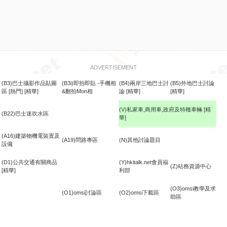
ADVERTISEMENT
(B3)巴士攝影作品貼圖
(B3i)即拍即貼 -手機相
(B4)兩岸三地巴士討
(B5)外地巴士討論
區
[熱門]
[精華]
&翻拍Mon相
論
[精華]
[精華]
(V)私家車,商用車,政府及特種車輛
[精
(B22)巴士迷吹水區
華]
食
(A16)建築物機電裝置及
(A19)問路專區
(N)其他討論題目
設備
(D1)公共交通有關商品
(Y)hkitalk.net會員福
(Z)站務資源中心
[精華]
利部
(O3)omsi教學及求
(O1)omsi討論區
(O2)omsi下載區
助區