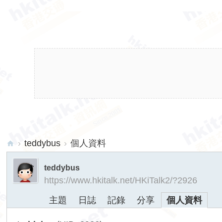
›
teddybus
›
個人資料
hk
teddybus
ita
https://www.hkitalk.net/HKiTalk2/?2926
lk.
主題
日誌
記錄
分享
個人資料
ne
t