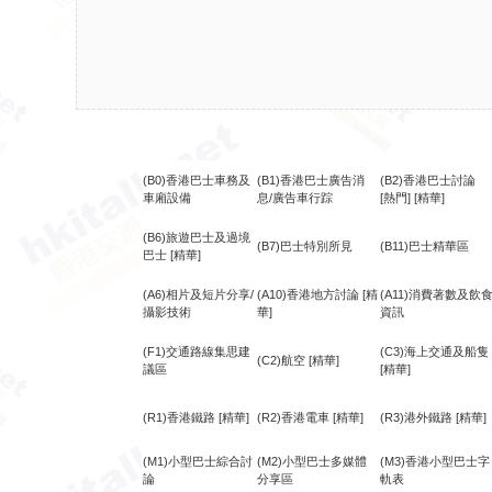
(B0)香港巴士車務及
(B1)香港巴士廣告消
(B2)香港巴士討論
車廂設備
息/廣告車行踪
[熱門]
[精華]
(B6)旅遊巴士及過境
(B7)巴士特別所見
(B11)巴士精華區
巴士
[精華]
(A6)相片及短片分享/
(A10)香港地方討論
[精
(A11)消費著數及飲
攝影技術
華]
資訊
(F1)交通路線集思建
(C3)海上交通及船隻
(C2)航空
[精華]
議區
[精華]
(R1)香港鐵路
[精華]
(R2)香港電車
[精華]
(R3)港外鐵路
[精華]
(M1)小型巴士綜合討
(M2)小型巴士多媒體
(M3)香港小型巴士字
論
分享區
軌表