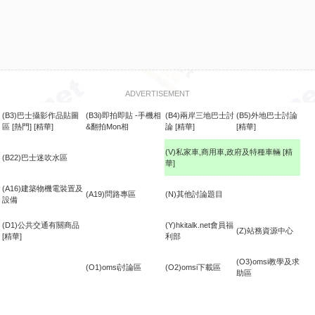
ADVERTISEMENT
(B3)巴士攝影作品貼圖
(B3i)即拍即貼 -手機相
(B4)兩岸三地巴士討
(B5)外地巴士討論
區
[熱門]
[精華]
&翻拍Mon相
論
[精華]
[精華]
(V)私家車,商用車,政府及特種車輛
[精
(B22)巴士迷吹水區
華]
食
(A16)建築物機電裝置及
(A19)問路專區
(N)其他討論題目
設備
(D1)公共交通有關商品
(Y)hkitalk.net會員福
(Z)站務資源中心
[精華]
利部
(O3)omsi教學及求
(O1)omsi討論區
(O2)omsi下載區
助區