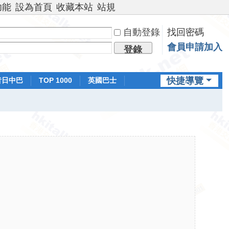
功能
設為首頁
收藏本站
站規
自動登錄
找回密碼
會員申請加入
登錄
快捷導覽
昔日中巴
TOP 1000
英國巴士
排行榜
日本鐵路