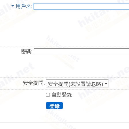
用戶名
密碼:
安全提問:
自動登錄
登錄