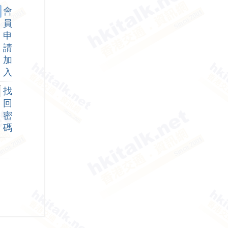
會
員
申
請
加
入
找
回
密
碼