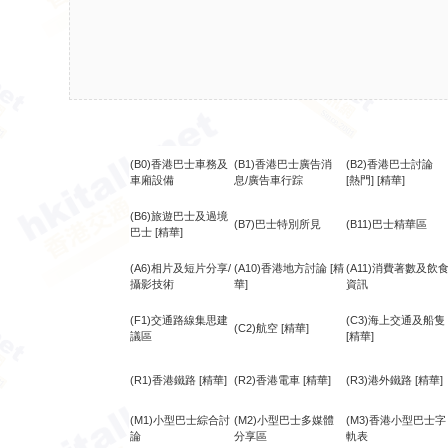
(B0)香港巴士車務及
(B1)香港巴士廣告消
(B2)香港巴士討論
車廂設備
息/廣告車行踪
[熱門]
[精華]
(B6)旅遊巴士及過境
(B7)巴士特別所見
(B11)巴士精華區
巴士
[精華]
(A6)相片及短片分享/
(A10)香港地方討論
[精
(A11)消費著數及飲
攝影技術
華]
資訊
(F1)交通路線集思建
(C3)海上交通及船隻
(C2)航空
[精華]
議區
[精華]
(R1)香港鐵路
[精華]
(R2)香港電車
[精華]
(R3)港外鐵路
[精華]
(M1)小型巴士綜合討
(M2)小型巴士多媒體
(M3)香港小型巴士字
論
分享區
軌表