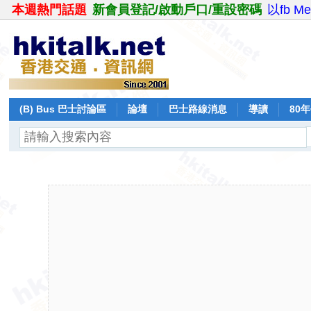
本週熱門話題
新會員登記/啟動戶口/重設密碼
以fb M
(B) Bus 巴士討論區
論壇
巴士路線消息
導讀
80
飛行報告
日誌
保留巴士
分享
記錄