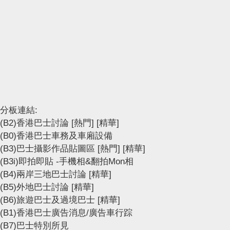
分板連結:
(B2)香港巴士討論
[熱門]
[精華]
(B0)香港巴士車務及車廂設備
(B3)巴士攝影作品貼圖區
[熱門]
[精華]
(B3i)即拍即貼 -手機相&翻拍Mon相
(B4)兩岸三地巴士討論
[精華]
(B5)外地巴士討論
[精華]
(B6)旅遊巴士及過境巴士
[精華]
(B1)香港巴士廣告消息/廣告車行踪
(B7)巴士特別所見