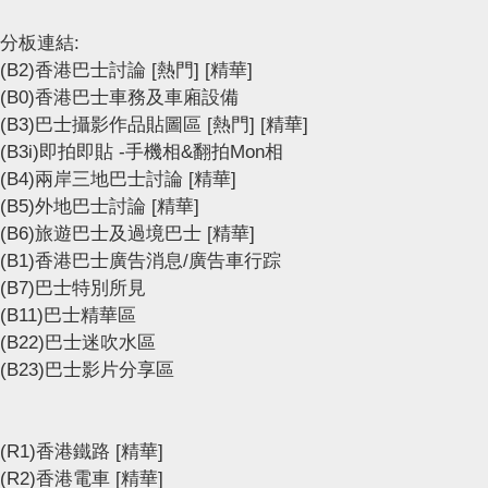
分板連結:
(B2)香港巴士討論
[熱門]
[精華]
(B0)香港巴士車務及車廂設備
(B3)巴士攝影作品貼圖區
[熱門]
[精華]
(B3i)即拍即貼 -手機相&翻拍Mon相
(B4)兩岸三地巴士討論
[精華]
(B5)外地巴士討論
[精華]
(B6)旅遊巴士及過境巴士
[精華]
(B1)香港巴士廣告消息/廣告車行踪
(B7)巴士特別所見
(B11)巴士精華區
(B22)巴士迷吹水區
(B23)巴士影片分享區
(R1)香港鐵路
[精華]
(R2)香港電車
[精華]