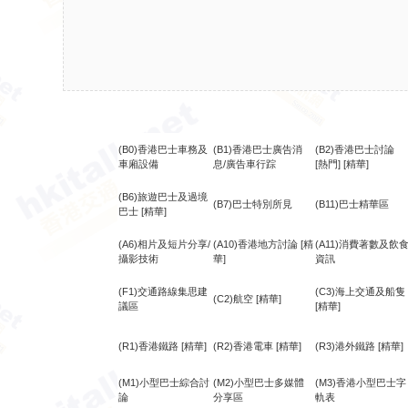
(B0)香港巴士車務及
(B1)香港巴士廣告消
(B2)香港巴士討論
車廂設備
息/廣告車行踪
[熱門]
[精華]
(B6)旅遊巴士及過境
(B7)巴士特別所見
(B11)巴士精華區
巴士
[精華]
(A6)相片及短片分享/
(A10)香港地方討論
[精
(A11)消費著數及飲
攝影技術
華]
資訊
(F1)交通路線集思建
(C3)海上交通及船隻
(C2)航空
[精華]
議區
[精華]
(R1)香港鐵路
[精華]
(R2)香港電車
[精華]
(R3)港外鐵路
[精華]
(M1)小型巴士綜合討
(M2)小型巴士多媒體
(M3)香港小型巴士字
論
分享區
軌表