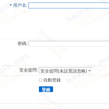
用戶名
密碼:
安全提問:
自動登錄
登錄