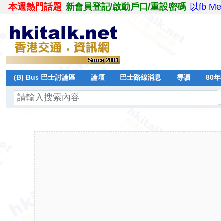
本週熱門話題
新會員登記/啟動戶口/重設密碼
以fb M
(B) Bus 巴士討論區
論壇
巴士路線消息
導讀
80
飛行報告
日誌
保留巴士
分享
記錄