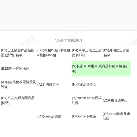
ADVERTISEMENT
(B3)巴士攝影作品貼圖
(B3i)即拍即貼 -手機相
(B4)兩岸三地巴士討
(B5)外地巴士討論
區
[熱門]
[精華]
&翻拍Mon相
論
[精華]
[精華]
(V)私家車,商用車,政府及特種車輛
[精
(B22)巴士迷吹水區
華]
食
(A16)建築物機電裝置及
(A19)問路專區
(N)其他討論題目
設備
(D1)公共交通有關商品
(Y)hkitalk.net會員福
(Z)站務資源中心
[精華]
利部
(O3)omsi教學及求
(O1)omsi討論區
(O2)omsi下載區
助區