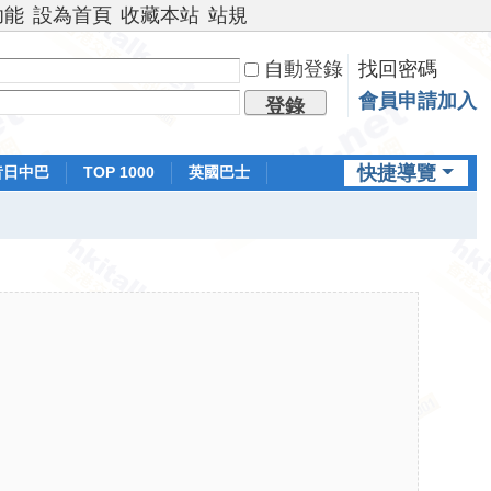
功能
設為首頁
收藏本站
站規
自動登錄
找回密碼
會員申請加入
登錄
快捷導覽
昔日中巴
TOP 1000
英國巴士
排行榜
日本鐵路