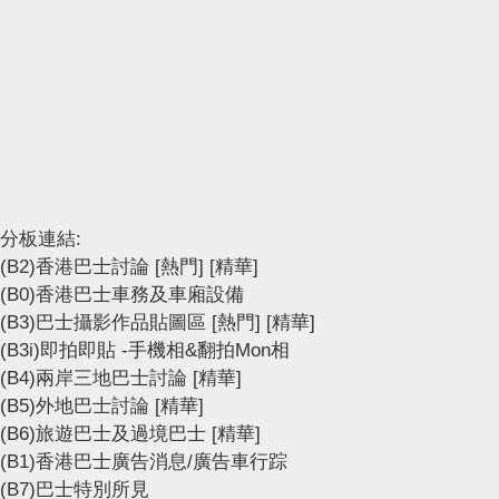
分板連結:
(B2)香港巴士討論
[熱門]
[精華]
(B0)香港巴士車務及車廂設備
(B3)巴士攝影作品貼圖區
[熱門]
[精華]
(B3i)即拍即貼 -手機相&翻拍Mon相
(B4)兩岸三地巴士討論
[精華]
(B5)外地巴士討論
[精華]
(B6)旅遊巴士及過境巴士
[精華]
(B1)香港巴士廣告消息/廣告車行踪
(B7)巴士特別所見