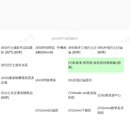
ADVERTISEMENT
(B3)巴士攝影作品貼圖
(B3i)即拍即貼 -手機相
(B4)兩岸三地巴士討
(B5)外地巴士討論
區
[熱門]
[精華]
&翻拍Mon相
論
[精華]
[精華]
(V)私家車,商用車,政府及特種車輛
[精
(B22)巴士迷吹水區
華]
食
(A16)建築物機電裝置及
(A19)問路專區
(N)其他討論題目
設備
(D1)公共交通有關商品
(Y)hkitalk.net會員福
(Z)站務資源中心
[精華]
利部
(O3)omsi教學及求
(O1)omsi討論區
(O2)omsi下載區
助區