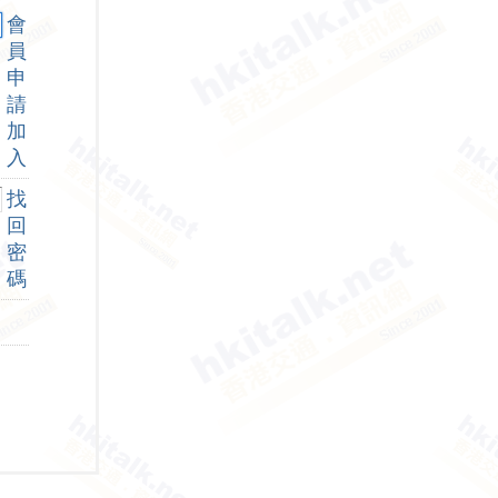
會
員
申
請
加
入
找
回
密
碼