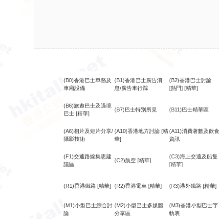
(B0)香港巴士車務及
(B1)香港巴士廣告消
(B2)香港巴士討論
車廂設備
息/廣告車行踪
[熱門]
[精華]
(B6)旅遊巴士及過境
(B7)巴士特別所見
(B11)巴士精華區
巴士
[精華]
(A6)相片及短片分享/
(A10)香港地方討論
[精
(A11)消費著數及飲
攝影技術
華]
資訊
(F1)交通路線集思建
(C3)海上交通及船隻
(C2)航空
[精華]
議區
[精華]
(R1)香港鐵路
[精華]
(R2)香港電車
[精華]
(R3)港外鐵路
[精華]
(M1)小型巴士綜合討
(M2)小型巴士多媒體
(M3)香港小型巴士字
論
分享區
軌表