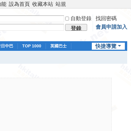
功能
設為首頁
收藏本站
站規
自動登錄
找回密碼
會員申請加入
登錄
快捷導覽
昔日中巴
TOP 1000
英國巴士
排行榜
日本鐵路