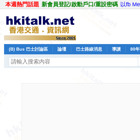
本週熱門話題
新會員登記/啟動戶口/重設密碼
以fb M
(B) Bus 巴士討論區
論壇
巴士路線消息
導讀
80
飛行報告
日誌
保留巴士
分享
記錄