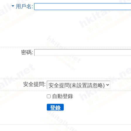
用戶名
密碼:
安全提問:
自動登錄
登錄