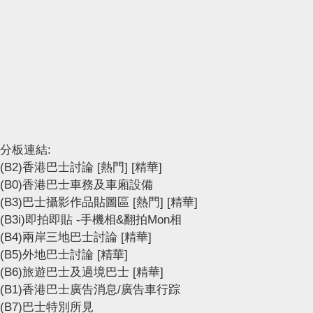
分板連結:
(B2)香港巴士討論
[熱門]
[精華]
(B0)香港巴士車務及車廂設備
(B3)巴士攝影作品貼圖區
[熱門]
[精華]
(B3i)即拍即貼 -手機相&翻拍Mon相
(B4)兩岸三地巴士討論
[精華]
(B5)外地巴士討論
[精華]
(B6)旅遊巴士及過境巴士
[精華]
(B1)香港巴士廣告消息/廣告車行踪
(B7)巴士特別所見