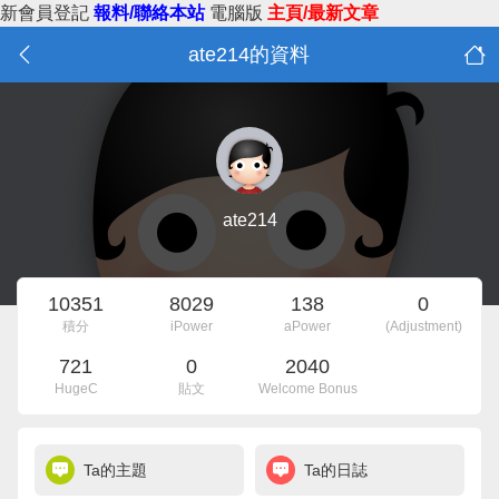
新會員登記
報料/聯絡本站
電腦版
主頁/最新文章
ate214的資料
ate214
10351
8029
138
0
積分
iPower
aPower
(Adjustment)
721
0
2040
HugeC
貼文
Welcome Bonus
Ta的主題
Ta的日誌