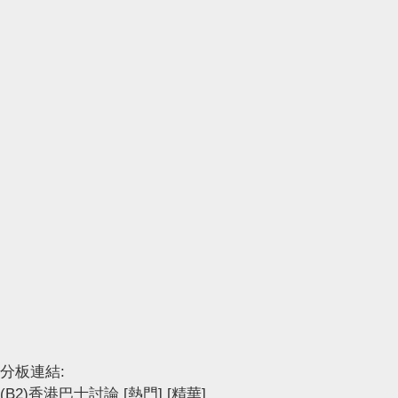
分板連結:
(B2)香港巴士討論
[熱門]
[精華]