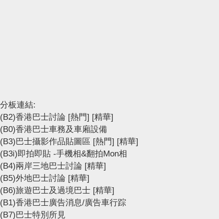
分板連結:
(B2)香港巴士討論
[熱門]
[精華]
(B0)香港巴士車務及車廂設備
(B3)巴士攝影作品貼圖區
[熱門]
[精華]
(B3i)即拍即貼 -手機相&翻拍Mon相
(B4)兩岸三地巴士討論
[精華]
(B5)外地巴士討論
[精華]
(B6)旅遊巴士及過境巴士
[精華]
(B1)香港巴士廣告消息/廣告車行踪
(B7)巴士特別所見