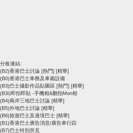
分板連結:
(B2)香港巴士討論
[熱門]
[精華]
(B0)香港巴士車務及車廂設備
(B3)巴士攝影作品貼圖區
[熱門]
[精華]
(B3i)即拍即貼 -手機相&翻拍Mon相
(B4)兩岸三地巴士討論
[精華]
(B5)外地巴士討論
[精華]
(B6)旅遊巴士及過境巴士
[精華]
(B1)香港巴士廣告消息/廣告車行踪
(B7)巴士特別所見