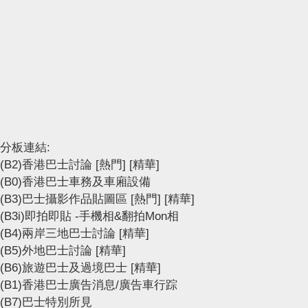
分板連結:
(B2)香港巴士討論
[熱門]
[精華]
(B0)香港巴士車務及車廂設備
(B3)巴士攝影作品貼圖區
[熱門]
[精華]
(B3i)即拍即貼 -手機相&翻拍Mon相
(B4)兩岸三地巴士討論
[精華]
(B5)外地巴士討論
[精華]
(B6)旅遊巴士及過境巴士
[精華]
(B1)香港巴士廣告消息/廣告車行踪
(B7)巴士特別所見