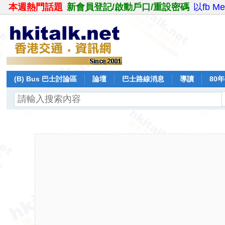
本週熱門話題
新會員登記/啟動戶口/重設密碼
以fb M
(B) Bus 巴士討論區
論壇
巴士路線消息
導讀
80
飛行報告
日誌
保留巴士
分享
記錄