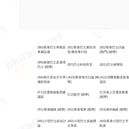
(B0)香港巴士車務及
(B1)香港巴士廣告消
(B2)香港巴士討論
車廂設備
息/廣告車行踪
[熱門]
[精華]
(B6)旅遊巴士及過境
(B7)巴士特別所見
(B11)巴士精華區
巴士
[精華]
(A6)相片及短片分享/
(A10)香港地方討論
[精
(A11)消費著數及飲
攝影技術
華]
資訊
(F1)交通路線集思建
(C3)海上交通及船隻
(C2)航空
[精華]
議區
[精華]
(R1)香港鐵路
[精華]
(R2)香港電車
[精華]
(R3)港外鐵路
[精華]
(M1)小型巴士綜合討
(M2)小型巴士多媒體
(M3)香港小型巴士字
論
分享區
軌表