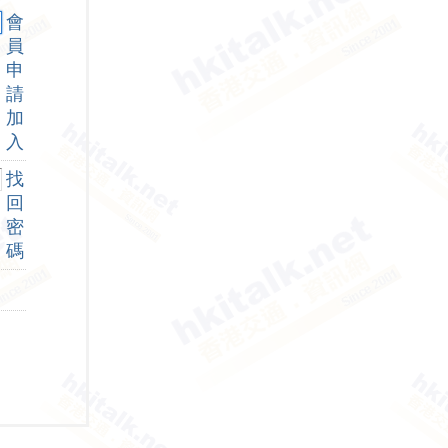
會
員
申
請
加
入
找
回
密
碼