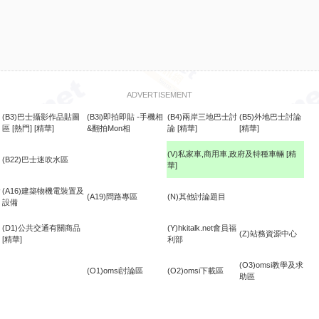
ADVERTISEMENT
(B3)巴士攝影作品貼圖
(B3i)即拍即貼 -手機相
(B4)兩岸三地巴士討
(B5)外地巴士討論
區
[熱門]
[精華]
&翻拍Mon相
論
[精華]
[精華]
(V)私家車,商用車,政府及特種車輛
[精
(B22)巴士迷吹水區
華]
食
(A16)建築物機電裝置及
(A19)問路專區
(N)其他討論題目
設備
(D1)公共交通有關商品
(Y)hkitalk.net會員福
(Z)站務資源中心
[精華]
利部
(O3)omsi教學及求
(O1)omsi討論區
(O2)omsi下載區
助區