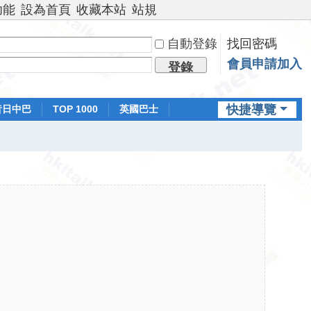
功能
設為首頁
收藏本站
站規
自動登錄
找回密碼
會員申請加入
登錄
快捷導覽
昔日中巴
TOP 1000
英國巴士
排行榜
日本鐵路