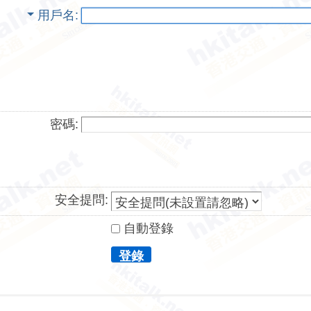
用戶名
密碼:
安全提問:
自動登錄
登錄