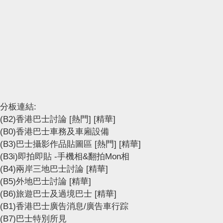
分板連結:
(B2)香港巴士討論
[熱門]
[精華]
(B0)香港巴士車務及車廂設備
(B3)巴士攝影作品貼圖區
[熱門]
[精華]
(B3i)即拍即貼 -手機相&翻拍Mon相
(B4)兩岸三地巴士討論
[精華]
(B5)外地巴士討論
[精華]
(B6)旅遊巴士及過境巴士
[精華]
(B1)香港巴士廣告消息/廣告車行踪
(B7)巴士特別所見