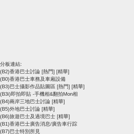
分板連結:
(B2)香港巴士討論
[熱門]
[精華]
(B0)香港巴士車務及車廂設備
(B3)巴士攝影作品貼圖區
[熱門]
[精華]
(B3i)即拍即貼 -手機相&翻拍Mon相
(B4)兩岸三地巴士討論
[精華]
(B5)外地巴士討論
[精華]
(B6)旅遊巴士及過境巴士
[精華]
(B1)香港巴士廣告消息/廣告車行踪
(B7)巴士特別所見