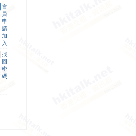
會
員
申
請
加
入
找
回
密
碼