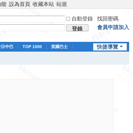
功能
設為首頁
收藏本站
站規
自動登錄
找回密碼
會員申請加入
登錄
快捷導覽
昔日中巴
TOP 1000
英國巴士
排行榜
日本鐵路