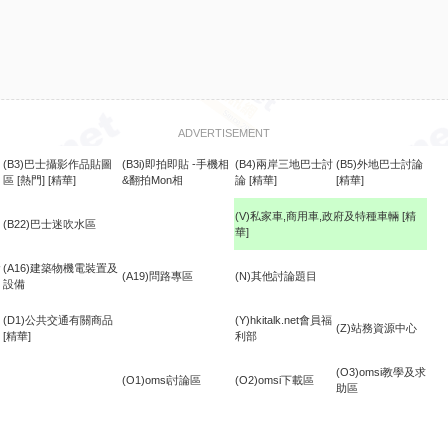
ADVERTISEMENT
(B3)巴士攝影作品貼圖
(B3i)即拍即貼 -手機相
(B4)兩岸三地巴士討
(B5)外地巴士討論
區
[熱門]
[精華]
&翻拍Mon相
論
[精華]
[精華]
(V)私家車,商用車,政府及特種車輛
[精
(B22)巴士迷吹水區
華]
食
(A16)建築物機電裝置及
(A19)問路專區
(N)其他討論題目
設備
(D1)公共交通有關商品
(Y)hkitalk.net會員福
(Z)站務資源中心
[精華]
利部
(O3)omsi教學及求
(O1)omsi討論區
(O2)omsi下載區
助區