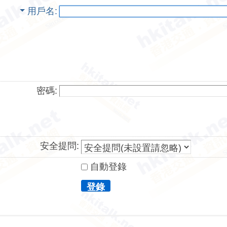
用戶名
密碼:
安全提問:
自動登錄
登錄