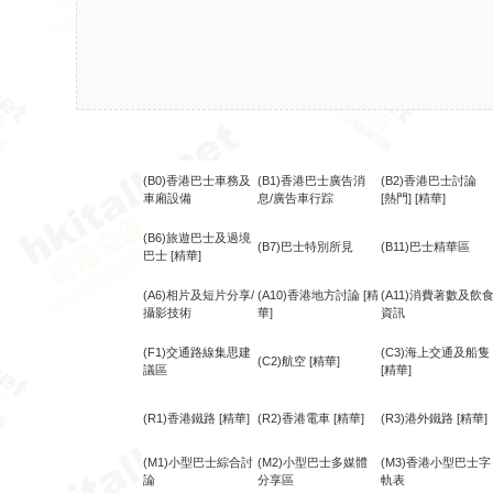
(B0)香港巴士車務及
(B1)香港巴士廣告消
(B2)香港巴士討論
車廂設備
息/廣告車行踪
[熱門]
[精華]
(B6)旅遊巴士及過境
(B7)巴士特別所見
(B11)巴士精華區
巴士
[精華]
(A6)相片及短片分享/
(A10)香港地方討論
[精
(A11)消費著數及飲
攝影技術
華]
資訊
(F1)交通路線集思建
(C3)海上交通及船隻
(C2)航空
[精華]
議區
[精華]
(R1)香港鐵路
[精華]
(R2)香港電車
[精華]
(R3)港外鐵路
[精華]
(M1)小型巴士綜合討
(M2)小型巴士多媒體
(M3)香港小型巴士字
論
分享區
軌表