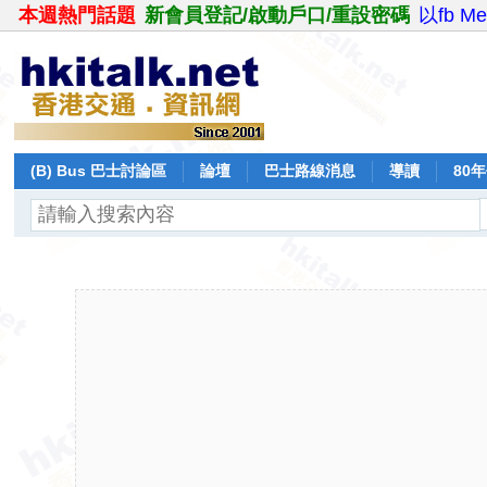
本週熱門話題
新會員登記/啟動戶口/重設密碼
以fb M
(B) Bus 巴士討論區
論壇
巴士路線消息
導讀
80
飛行報告
日誌
保留巴士
分享
記錄