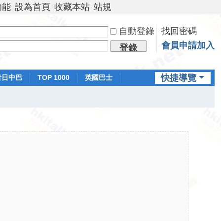
功能
設為首頁
收藏本站
站規
自動登錄
找回密碼
會員申請加入
登錄
快捷導覽
昔日中巴
TOP 1000
英國巴士
排行榜
日本鐵路