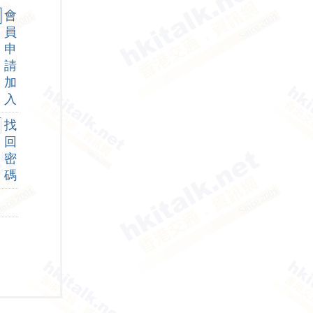
會
員
申
請
加
入
找
回
密
碼