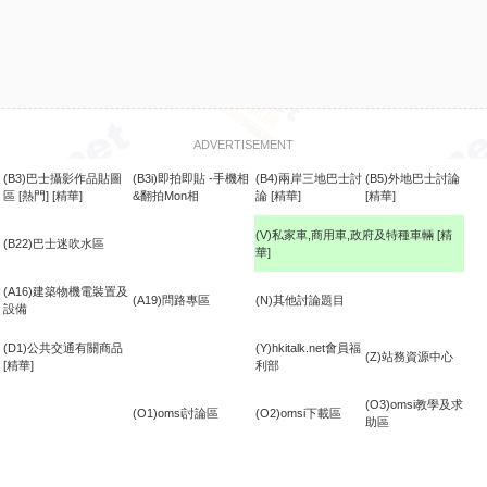
ADVERTISEMENT
(B3)巴士攝影作品貼圖
(B3i)即拍即貼 -手機相
(B4)兩岸三地巴士討
(B5)外地巴士討論
區
[熱門]
[精華]
&翻拍Mon相
論
[精華]
[精華]
(V)私家車,商用車,政府及特種車輛
[精
(B22)巴士迷吹水區
華]
食
(A16)建築物機電裝置及
(A19)問路專區
(N)其他討論題目
設備
(D1)公共交通有關商品
(Y)hkitalk.net會員福
(Z)站務資源中心
[精華]
利部
(O3)omsi教學及求
(O1)omsi討論區
(O2)omsi下載區
助區