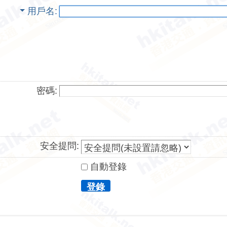
用戶名
密碼:
安全提問:
自動登錄
登錄