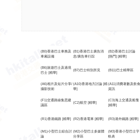
(B0)香港巴士車務及
(B1)香港巴士廣告消
(B2)香港巴士討論
車廂設備
息/廣告車行踪
[熱門]
[精華]
(B6)旅遊巴士及過境
(B7)巴士特別所見
(B11)巴士精華區
巴士
[精華]
(A6)相片及短片分享/
(A10)香港地方討論
[精
(A11)消費著數及飲
攝影技術
華]
資訊
(F1)交通路線集思建
(C3)海上交通及船隻
(C2)航空
[精華]
議區
[精華]
(R1)香港鐵路
[精華]
(R2)香港電車
[精華]
(R3)港外鐵路
[精華]
(M1)小型巴士綜合討
(M2)小型巴士多媒體
(M3)香港小型巴士字
論
分享區
軌表