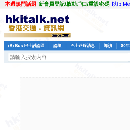
本週熱門話題
新會員登記/啟動戶口/重設密碼
以fb M
(B) Bus 巴士討論區
論壇
巴士路線消息
導讀
80
飛行報告
日誌
保留巴士
分享
記錄