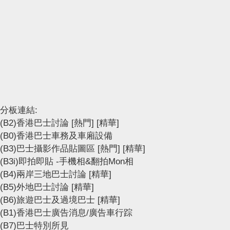
分板連結:
(B2)香港巴士討論
[熱門]
[精華]
(B0)香港巴士車務及車廂設備
(B3)巴士攝影作品貼圖區
[熱門]
[精華]
(B3i)即拍即貼 -手機相&翻拍Mon相
(B4)兩岸三地巴士討論
[精華]
(B5)外地巴士討論
[精華]
(B6)旅遊巴士及過境巴士
[精華]
(B1)香港巴士廣告消息/廣告車行踪
(B7)巴士特別所見