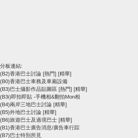
分板連結:
(B2)香港巴士討論
[熱門]
[精華]
(B0)香港巴士車務及車廂設備
(B3)巴士攝影作品貼圖區
[熱門]
[精華]
(B3i)即拍即貼 -手機相&翻拍Mon相
(B4)兩岸三地巴士討論
[精華]
(B5)外地巴士討論
[精華]
(B6)旅遊巴士及過境巴士
[精華]
(B1)香港巴士廣告消息/廣告車行踪
(B7)巴士特別所見