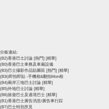
分板連結:
(B2)香港巴士討論
[熱門]
[精華]
(B0)香港巴士車務及車廂設備
(B3)巴士攝影作品貼圖區
[熱門]
[精華]
(B3i)即拍即貼 -手機相&翻拍Mon相
(B4)兩岸三地巴士討論
[精華]
(B5)外地巴士討論
[精華]
(B6)旅遊巴士及過境巴士
[精華]
(B1)香港巴士廣告消息/廣告車行踪
(B7)巴士特別所見