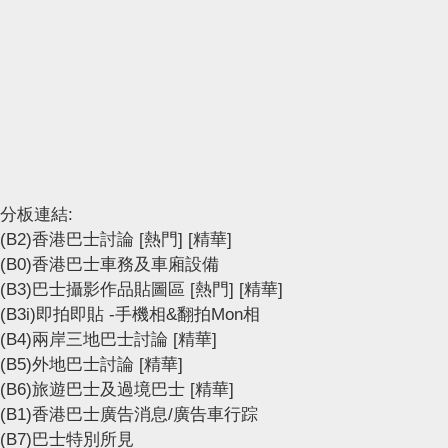
分板連結:
(B2)香港巴士討論
[熱門]
[精華]
(B0)香港巴士車務及車廂設備
(B3)巴士攝影作品貼圖區
[熱門]
[精華]
(B3i)即拍即貼 -手機相&翻拍Mon相
(B4)兩岸三地巴士討論
[精華]
(B5)外地巴士討論
[精華]
(B6)旅遊巴士及過境巴士
[精華]
(B1)香港巴士廣告消息/廣告車行踪
(B7)巴士特別所見