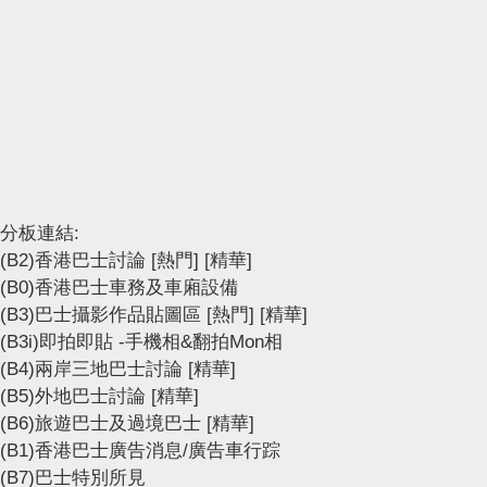
分板連結:
(B2)香港巴士討論
[熱門]
[精華]
(B0)香港巴士車務及車廂設備
(B3)巴士攝影作品貼圖區
[熱門]
[精華]
(B3i)即拍即貼 -手機相&翻拍Mon相
(B4)兩岸三地巴士討論
[精華]
(B5)外地巴士討論
[精華]
(B6)旅遊巴士及過境巴士
[精華]
(B1)香港巴士廣告消息/廣告車行踪
(B7)巴士特別所見