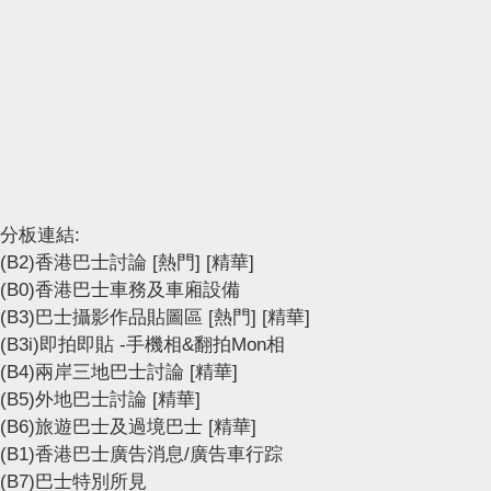
分板連結:
(B2)香港巴士討論
[熱門]
[精華]
(B0)香港巴士車務及車廂設備
(B3)巴士攝影作品貼圖區
[熱門]
[精華]
(B3i)即拍即貼 -手機相&翻拍Mon相
(B4)兩岸三地巴士討論
[精華]
(B5)外地巴士討論
[精華]
(B6)旅遊巴士及過境巴士
[精華]
(B1)香港巴士廣告消息/廣告車行踪
(B7)巴士特別所見