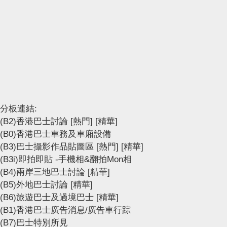
分板連結:
(B2)香港巴士討論
[熱門]
[精華]
(B0)香港巴士車務及車廂設備
(B3)巴士攝影作品貼圖區
[熱門]
[精華]
(B3i)即拍即貼 -手機相&翻拍Mon相
(B4)兩岸三地巴士討論
[精華]
(B5)外地巴士討論
[精華]
(B6)旅遊巴士及過境巴士
[精華]
(B1)香港巴士廣告消息/廣告車行踪
(B7)巴士特別所見