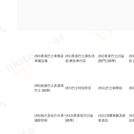
(B0)香港巴士車務及
(B1)香港巴士廣告消
(B2)香港巴士討論
(
車廂設備
息/廣告車行踪
[熱門]
[精華]
區
(B6)旅遊巴士及過境
(B7)巴士特別所見
(B11)巴士精華區
(B
巴士
[精華]
(A6)相片及短片分享/
(A10)香港地方討論
(A11)消費著數及飲
(
攝影技術
[精華]
食資訊
設