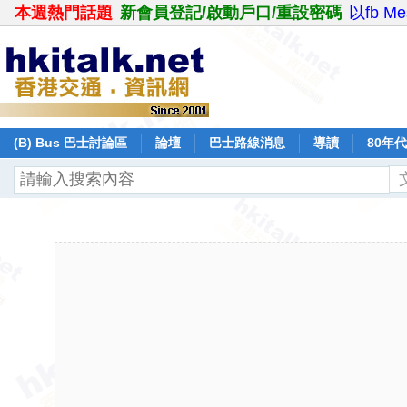
本週熱門話題
新會員登記/啟動戶口/重設密碼
以fb M
(B) Bus 巴士討論區
論壇
巴士路線消息
導讀
80年
日本鐵路
飛行報告
日誌
保留巴士
分享
記錄