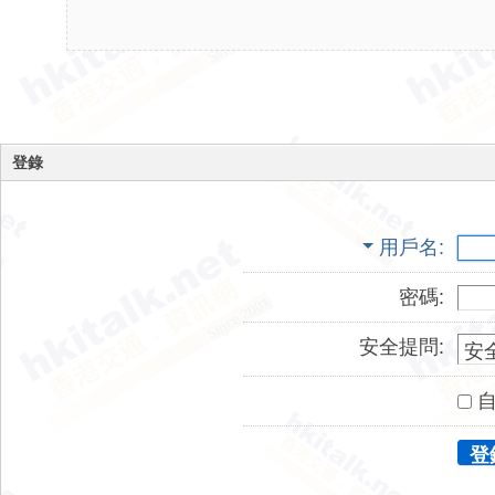
登錄
用戶名
密碼:
安全提問:
登