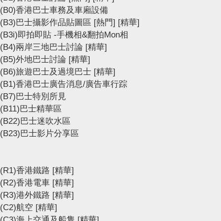
(B0)香港巴士車務及車廂設備
(B3)巴士攝影作品貼圖區
[熱門]
[精華]
(B3i)即拍即貼 -手機相&翻拍Mon相
(B4)兩岸三地巴士討論
[精華]
(B5)外地巴士討論
[精華]
(B6)旅遊巴士及過境巴士
[精華]
(B1)香港巴士廣告消息/廣告車行踪
(B7)巴士特別所見
(B11)巴士精華區
(B22)巴士迷吹水區
(B23)巴士影片分享區
(R1)香港鐵路
[精華]
(R2)香港電車
[精華]
(R3)港外鐵路
[精華]
(C2)航空
[精華]
(C3)海上交通及船隻
[精華]