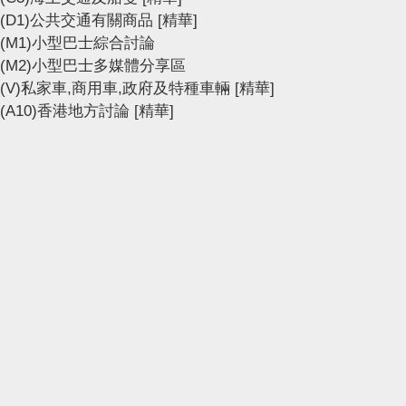
(D1)公共交通有關商品
[精華]
(M1)小型巴士綜合討論
(M2)小型巴士多媒體分享區
(V)私家車,商用車,政府及特種車輛
[精華]
(A10)香港地方討論
[精華]