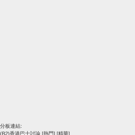
分板連結:
(B2)香港巴士討論
[熱門]
[精華]