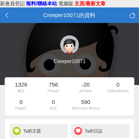
新會員登記
報料/聯絡本站
電腦版
主頁/最新文章
Creeper10071的資料
Creeper10071
1326
756
-20
0
積分
iPower
aPower
(Adjustment)
0
0
590
HugeC
貼文
Welcome Bonus
Ta的主題
Ta的日誌