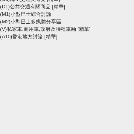
(D1)公共交通有關商品
[精華]
(M1)小型巴士綜合討論
(M2)小型巴士多媒體分享區
(V)私家車,商用車,政府及特種車輛
[精華]
(A10)香港地方討論
[精華]