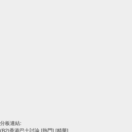
分板連結:
(B2)香港巴士討論
[熱門]
[精華]