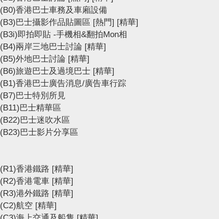
(B0)香港巴士車務及車廂設備
(B3)巴士攝影作品貼圖區
[熱門]
[精華]
(B3i)即拍即貼 -手機相&翻拍Mon相
(B4)兩岸三地巴士討論
[精華]
(B5)外地巴士討論
[精華]
(B6)旅遊巴士及過境巴士
[精華]
(B1)香港巴士廣告消息/廣告車行踪
(B7)巴士特別所見
(B11)巴士精華區
(B22)巴士迷吹水區
(B23)巴士影片分享區
(R1)香港鐵路
[精華]
(R2)香港電車
[精華]
(R3)港外鐵路
[精華]
(C2)航空
[精華]
(C3)海上交通及船隻
[精華]