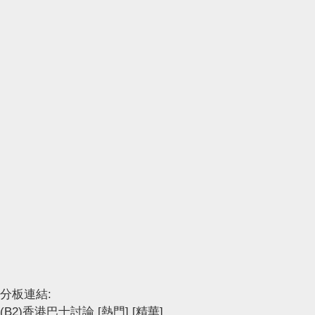
分板連結:
(B2)香港巴士討論
[熱門]
[精華]