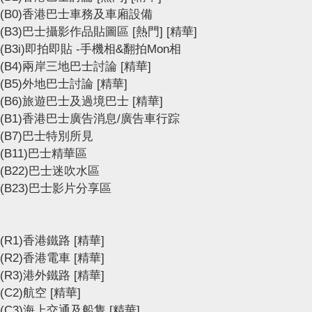
(B0)香港巴士車務及車廂設備
(B3)巴士攝影作品貼圖區
[熱門]
[精華]
(B3i)即拍即貼 -手機相&翻拍Mon相
(B4)兩岸三地巴士討論
[精華]
(B5)外地巴士討論
[精華]
(B6)旅遊巴士及過境巴士
[精華]
(B1)香港巴士廣告消息/廣告車行踪
(B7)巴士特別所見
(B11)巴士精華區
(B22)巴士迷吹水區
(B23)巴士影片分享區
(R1)香港鐵路
[精華]
(R2)香港電車
[精華]
(R3)港外鐵路
[精華]
(C2)航空
[精華]
(C3)海上交通及船隻
[精華]