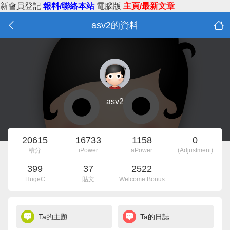
新會員登記
報料/聯絡本站
電腦版
主頁/最新文章
asv2的資料
asv2
20615
16733
1158
0
積分
iPower
aPower
(Adjustment)
399
37
2522
HugeC
貼文
Welcome Bonus
Ta的主題
Ta的日誌