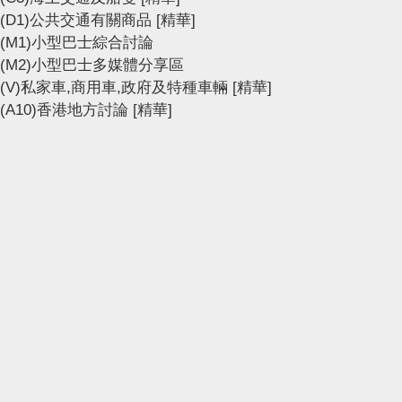
(D1)公共交通有關商品
[精華]
(M1)小型巴士綜合討論
(M2)小型巴士多媒體分享區
(V)私家車,商用車,政府及特種車輛
[精華]
(A10)香港地方討論
[精華]